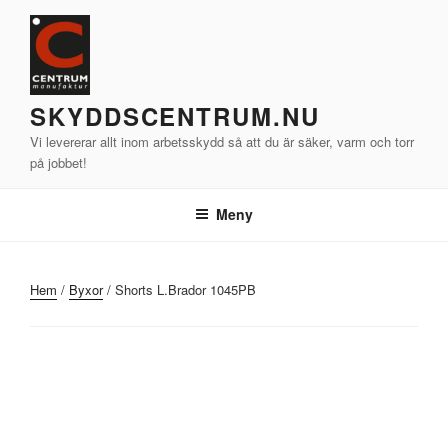
Hoppa
till
innehåll
SKYDDSCENTRUM.NU
Vi levererar allt inom arbetsskydd så att du är säker, varm och torr
på jobbet!
Meny
Hem
/
Byxor
/ Shorts L.Brador 1045PB