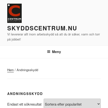
Hoppa
till
innehåll
SKYDDSCENTRUM.NU
Vi levererar allt inom arbetsskydd så att du är säker, varm och torr
på jobbet!
Meny
Hem
/ Andningsskydd
ANDNINGSSKYDD
Endast ett sökresultat