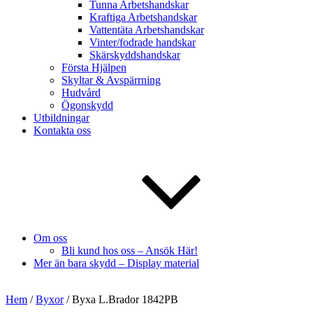
Tunna Arbetshandskar
Kraftiga Arbetshandskar
Vattentäta Arbetshandskar
Vinter/fodrade handskar
Skärskyddshandskar
Första Hjälpen
Skyltar & Avspärrning
Hudvård
Ögonskydd
Utbildningar
Kontakta oss
Om oss
Bli kund hos oss – Ansök Här!
Mer än bara skydd – Display material
Hem
/
Byxor
/ Byxa L.Brador 1842PB