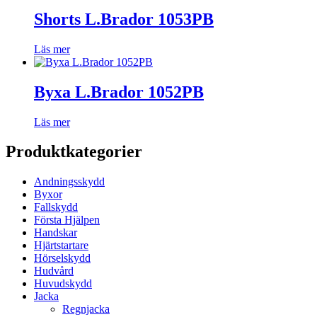
Shorts L.Brador 1053PB
Läs mer
Byxa L.Brador 1052PB
Läs mer
Produktkategorier
Andningsskydd
Byxor
Fallskydd
Första Hjälpen
Handskar
Hjärtstartare
Hörselskydd
Hudvård
Huvudskydd
Jacka
Regnjacka