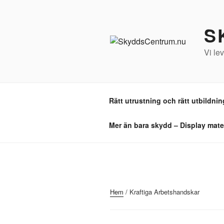
Hoppa
till
S
innehåll
Vi le
Rätt utrustning och rätt utbildning
Mer än bara skydd – Display mater
Hem
/ Kraftiga Arbetshandskar