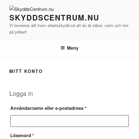
Hoppa
till
SKYDDSCENTRUM.NU
innehåll
Vi levererar allt inom arbetsskydd så att du är säker, varm och torr
på jobbet!
Meny
MITT KONTO
Logga in
Obligatoriskt
Användarnamn eller e-postadress
*
Obligatoriskt
Lösenord
*