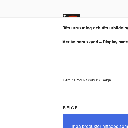
Hoppa
till
innehåll
SKYD
Rätt utrustning och rätt utbildning
Vi levererar allt i
Mer än bara skydd – Display mater
Hem
/ Produkt colour / Beige
BEIGE
Inga produkter hittades som 